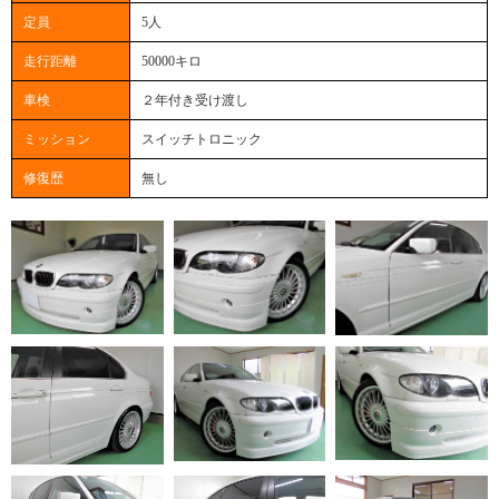
定員
5人
走行距離
50000キロ
車検
２年付き受け渡し
ミッション
スイッチトロニック
修復歴
無し