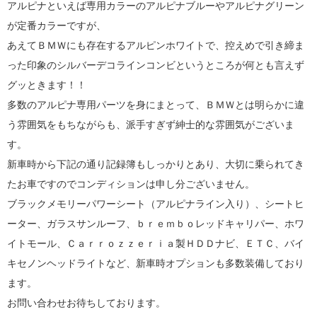
アルピナといえば専用カラーのアルピナブルーやアルピナグリーン
が定番カラーですが、
あえてＢＭＷにも存在するアルピンホワイトで、控えめで引き締ま
った印象のシルバーデコラインコンビというところが何とも言えず
グッときます！！
多数のアルピナ専用パーツを身にまとって、ＢＭＷとは明らかに違
う雰囲気をもちながらも、派手すぎず紳士的な雰囲気がございま
す。
新車時から下記の通り記録簿もしっかりとあり、大切に乗られてき
たお車ですのでコンディションは申し分ございません。
ブラックメモリーパワーシート（アルピナライン入り）、シートヒ
ーター、ガラスサンルーフ、ｂｒｅｍｂｏレッドキャリパー、ホワ
イトモール、Ｃａｒｒｏｚｚｅｒｉａ製ＨＤＤナビ、ＥＴＣ、バイ
キセノンヘッドライトなど、新車時オプションも多数装備しており
ます。
お問い合わせお待ちしております。