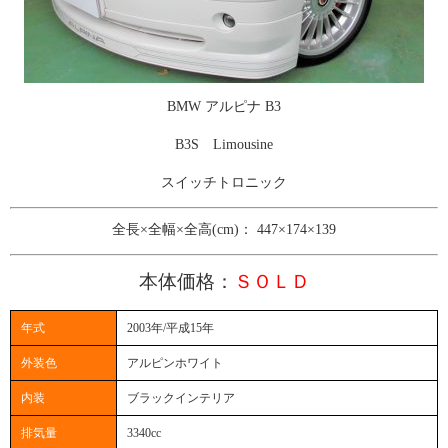
BMW アルピナ B3
B3S Limousine
スイッチトロニック
全長×全幅×全高(cm)： 447×174×139
本体価格：
ＳＯＬＤ
年式
2003年/平成15年
外装色
アルピンホワイト
内装
ブラックインテリア
排気量
3340cc