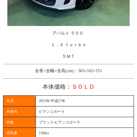
アバルト ５００
１．４ ｔｕｒｂｏ
５ＭＴ
全長×全幅×全高(cm)：365×162×151
本体価格：
ＳＯＬＤ
年式
2015年/平成27年
外装色
ビアンコガーラ
内装
ブラック/ビアンコガーラ
排気量
1360cc