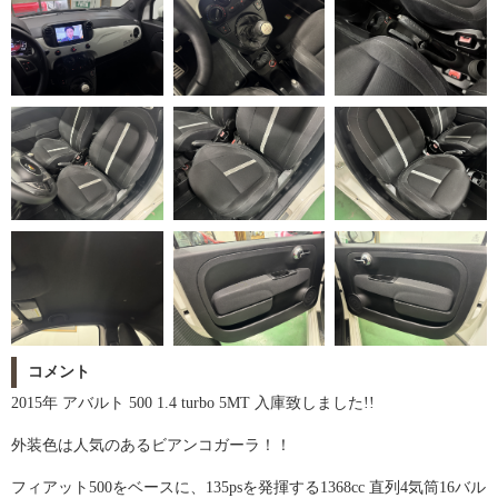
コメント
2015年 アバルト 500 1.4 turbo 5MT 入庫致しました!!
外装色は人気のあるビアンコガーラ！！
フィアット500をベースに、135psを発揮する1368cc 直列4気筒16バル