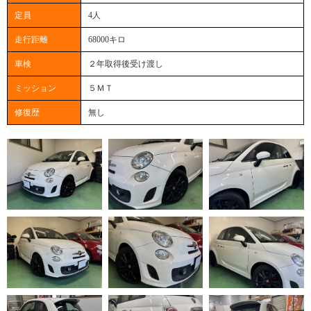
定員
4人
走行距離
68000キロ
車検
２年取得後受け渡し
ミッション
５ＭＴ
修復歴
無し