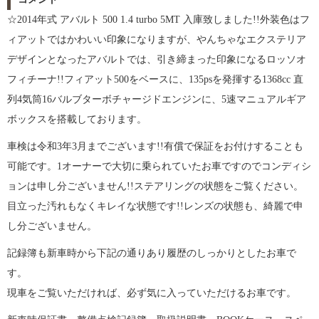
☆2014年式 アバルト 500 1.4 turbo 5MT 入庫致しました!!外装色はフ
ィアットではかわいい印象になりますが、やんちゃなエクステリア
デザインとなったアバルトでは、引き締まった印象になるロッソオ
フィチーナ!!フィアット500をベースに、135psを発揮する1368cc 直
列4気筒16バルブターボチャージドエンジンに、5速マニュアルギア
ボックスを搭載しております。
車検は令和3年3月までございます!!有償で保証をお付けすることも
可能です。1オーナーで大切に乗られていたお車ですのでコンディシ
ョンは申し分ございません!!ステアリングの状態をご覧ください。
目立った汚れもなくキレイな状態です!!レンズの状態も、綺麗で申
し分ございません。
記録簿も新車時から下記の通りあり履歴のしっかりとしたお車で
す。
現車をご覧いただければ、必ず気に入っていただけるお車です。