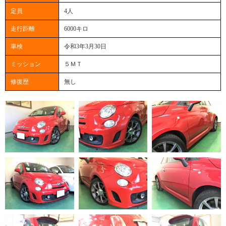
定員
4人
走行距離
6000キロ
車検
令和3年3月30日
ミッション
５ＭＴ
修復歴
無し