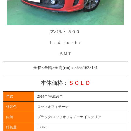
アバルト ５００
１．４ ｔｕｒｂｏ
５ＭＴ
全長×全幅×全高(cm)：365×162×151
本体価格：
ＳＯＬＤ
年式
2014年/平成26年
外装色
ロッソオフィチーナ
内装
ブラック/ロッソオフィチーナインテリア
排気量
1360cc