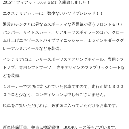
2015年 フィアット 500S ５MT 入庫致しました!!
エクステリアカラーは、数少ないパソドブレレッド！！
通常のチンクとは異なるスポーティな雰囲気が漂うフロント＆リア
バンパー、サイドスカート、リアルーフスポイラーのほか、クロー
ム仕上げエキゾーストパイプフィニッシャー、１５インチダークグ
レーアルミホイールなどを装備。
インテリアには、レザースポーツステアリングホイール、専用シフ
トノブ、専用シフトブーツ、 専用デザインのファブリックシートな
どを装備。
１オーナーで大切に乗られていたお車ですので、走行距離１３００
０キロと少なく、コンディションは申し分ございません。
現車をご覧いただければ、必ず気に入っていただけるお車です。
新車時保証書、整備点検記録簿、BOOKケース等もございます。