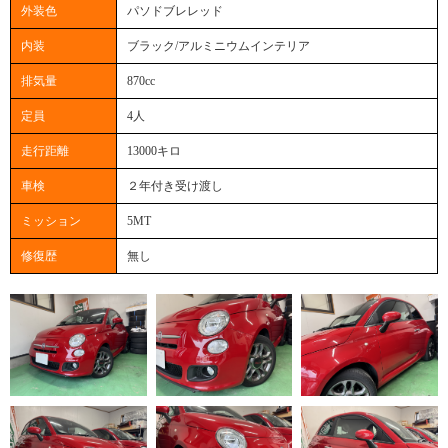
外装色
パソドブレレッド
内装
ブラック/アルミニウムインテリア
排気量
870cc
定員
4人
走行距離
13000キロ
車検
２年付き受け渡し
ミッション
5MT
修復歴
無し