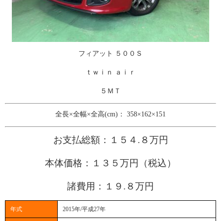
フィアット ５００Ｓ
ｔｗｉｎ ａｉｒ
​５ＭＴ
全長×全幅×全高(cm)： 358×162×151
お支払総額：１５４.８万円
本体価格：１３５
万円（税込）
諸費用：１９.８万円
年式
2015年/平成27年