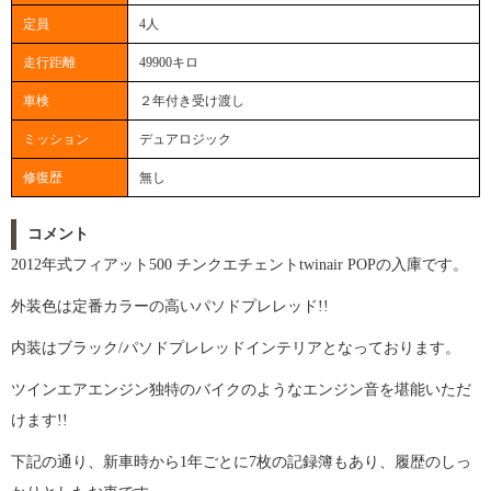
定員
4人
走行距離
49900キロ
車検
２年付き受け渡し
ミッション
デュアロジック
修復歴
無し
コメント
2012年式フィアット500 チンクエチェントtwinair POPの入庫です。
外装色は定番カラーの高いパソドプレレッド!!
内装はブラック/パソドプレレッドインテリアとなっております。
ツインエアエンジン独特のバイクのようなエンジン音を堪能いただ
けます!!
下記の通り、新車時から1年ごとに7枚の記録簿もあり、履歴のしっ