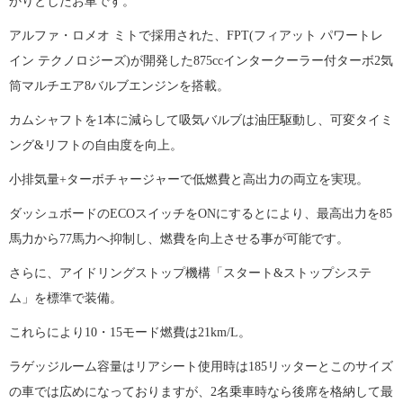
かりとしたお車です。
アルファ・ロメオ ミトで採用された、FPT(フィアット パワートレ
イン テクノロジーズ)が開発した875ccインタークーラー付ターボ2気
筒マルチエア8バルブエンジンを搭載。
カムシャフトを1本に減らして吸気バルブは油圧駆動し、可変タイミ
ング&リフトの自由度を向上。
小排気量+ターボチャージャーで低燃費と高出力の両立を実現。
ダッシュボードのECOスイッチをONにするとにより、最高出力を85
馬力から77馬力へ抑制し、燃費を向上させる事が可能です。
さらに、アイドリングストップ機構「スタート&ストップシステ
ム」を標準で装備。
これらにより10・15モード燃費は21km/L。
ラゲッジルーム容量はリアシート使用時は185リッターとこのサイズ
の車では広めになっておりますが、2名乗車時なら後席を格納して最