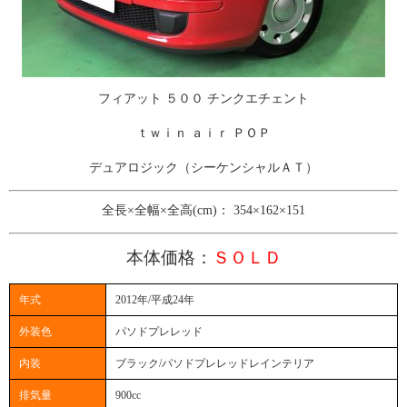
フィアット ５００ チンクエチェント
ｔｗｉｎ ａｉｒ ＰＯＰ
​デュアロジック（シーケンシャルＡＴ）
全長×全幅×全高(cm)： 354×162×151
本体価格：
ＳＯＬＤ
年式
2012年/平成24年
外装色
パソドプレレッド
内装
ブラック/パソドプレレッドレインテリア
排気量
900cc