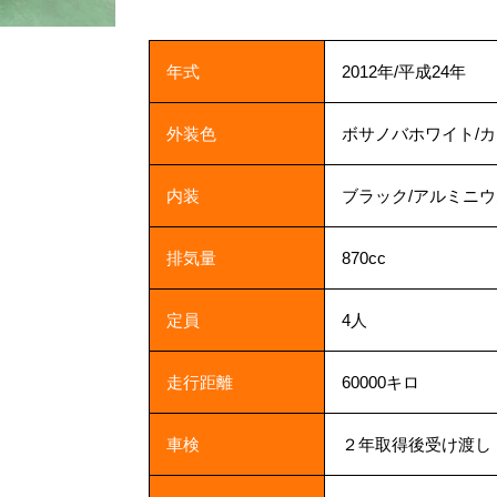
年式
2012年/平成24年
外装色
ボサノバホワイト/
内装
ブラック/アルミニ
排気量
870cc
定員
4人
走行距離
60000キロ
車検
２年取得後受け渡し