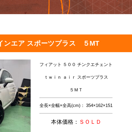
インエア スポーツプラス ５MT
フィアット ５００ チンクエチェント
ｔｗｉｎ ａｉｒ スポーツプラス
５ＭＴ
全長×全幅×全高(cm)： 354×162×151
本体価格：
ＳＯＬＤ