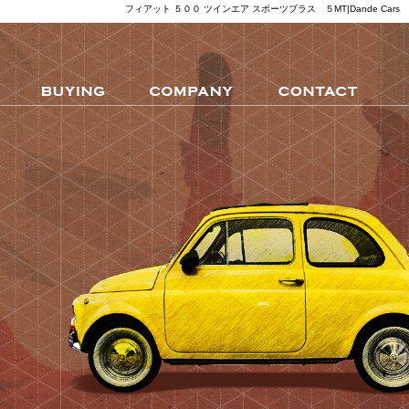
フィアット ５００ ツインエア スポーツプラス ５MT|Dande Cars