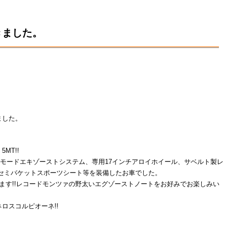
きました。
ました。
5MT!!
アルモードエキゾーストシステム、専用17インチアロイホイール、サベルト製レ
セミバケットスポーツシート等を装備したお車でした。
ます!!レコードモンツァの野太いエグゾーストノートをお好みでお楽しみい
ロスコルピオーネ!!