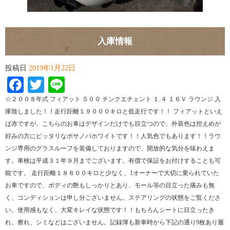
入庫情報
投稿日
2019年1月22日
Facebook
Twitter
Line
☆２００８年式 フィアット ５００ チンクエチェント １.４ １６Ｖ ラウンジ 入
庫致しました！！走行距離１９０００キロと低走行です！！ フィアットといえ
ば赤ですが、こちらのお車はデザインだけでも目立つので、外装色は控えめが
好みの方にピッタリなボサノバホワイトです！！人気色でもあります！！ラウ
ンジ専用のグラスルーフを装備しておりますので、開放的な気分を味わえま
す。車検は平成３１年９月までございます。有償で保証をお付けすることも可
能です。 走行距離１８８００キロと少なく、1オーナーで大切に乗られていた
お車ですので、ボディの艶もしっかりとあり、モール等の目立った痛みも無
く、コンディションは申し分ございません。ステアリングの状態をご覧くださ
い。使用感もなく、大変キレイな状態です！！もちろんシートに目立ったき
れ、擦れ、シミなどはございません。記録簿も新車時から下記の通り9枚あり履