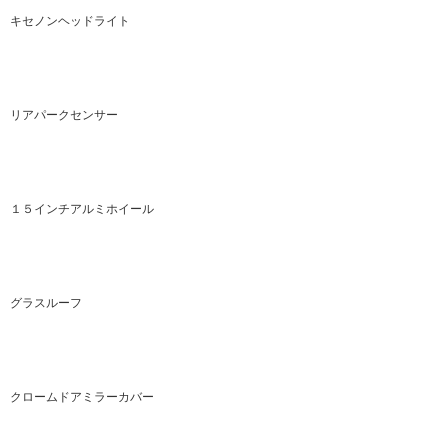
キセノンヘッドライト
リアパークセンサー
１５インチアルミホイール
グラスルーフ
クロームドアミラーカバー