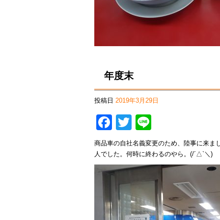
年度末
投稿日
2019年3月29日
Facebook
Twitter
Line
商品車の自社名義変更のため、陸事に来ま
人でした。何時に終わるのやら。(/´△`＼)