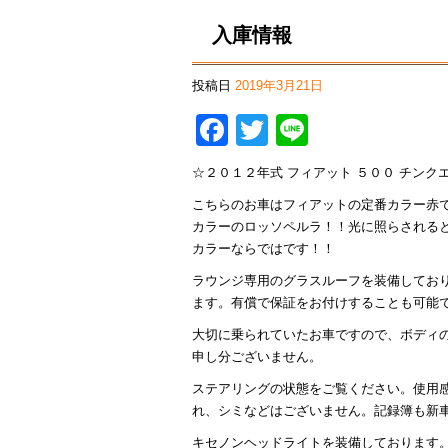
入庫情報
投稿日
2019年3月21日
Facebook
Twitter
Line
☆２０１２年式 フィアット ５００ チンクエ
こちらのお車はフィアットの定番カラー赤
カラーのロッソペルラ！！光に照らされる
カラーならではです！！
ラウンジ専用のグラスルーフを装備してお
ます。有償で保証をお付けすることも可能
大切に乗られていたお車ですので、ボディ
申し分ございません。
ステアリングの状態をご覧ください。使用
れ、シミなどはございません。記録簿も新
キセノンヘッドライトを装備しております