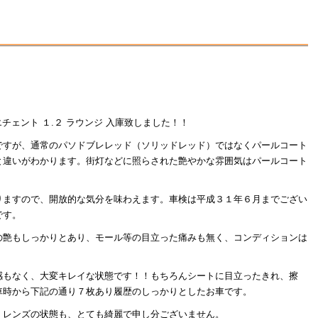
チェント １.２ ラウンジ 入庫致しました！！
ですが、通常のパソドブレレッド（ソリッドレッド）ではなくパールコート
と違いがわかります。街灯などに照らされた艶やかな雰囲気はパールコート
りますので、開放的な気分を味わえます。車検は平成３１年６月までござい
です。
の艶もしっかりとあり、モール等の目立った痛みも無く、コンディションは
感もなく、大変キレイな状態です！！もちろんシートに目立ったきれ、擦
車時から下記の通り７枚あり履歴のしっかりとしたお車です。
。レンズの状態も、とても綺麗で申し分ございません。