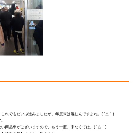
これでもだいぷ進みましたが、年度末は混むんですよね。( ´△｀)
す。
い商品車がございますので、もう一度、来なくては。( ´△｀)