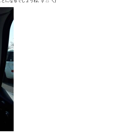
になるでしょうね。(/´△`＼)