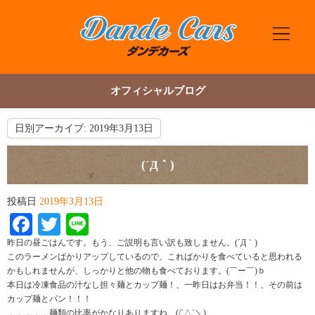
オフィシャルブログ
日別アーカイブ:
2019年3月13日
(´Д｀)
投稿日
2019年3月13日
Facebook
Twitter
Line
昨日の昼ごはんです。もう、ご説明も言い訳も致しません。(´Д｀)
このラーメンばかりアップしているので、こればかりを食べていると思われる
かもしれませんが、しっかりと他の物も食べております。(￣ー￣)ｂ
本日は冷凍食品の汁なし担々麺とカップ麺！、一昨日はお弁当！！、その前は
カップ麺とパン！！！
．．．．．麺類の比率がかなりありますね。(/´△`＼)