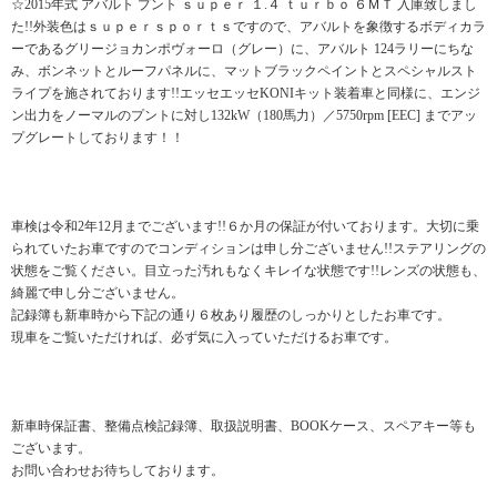
☆2015年式 アバルト プント ｓｕｐｅｒ １.４ ｔｕｒｂｏ ６ＭＴ 入庫致しまし
た!!外装色はｓｕｐｅｒｓｐｏｒｔｓですので、アバルトを象徴するボディカラ
ーであるグリージョカンポヴォーロ（グレー）に、アバルト 124ラリーにちな
み、ボンネットとルーフパネルに、マットブラックペイントとスペシャルスト
ライプを施されております!!エッセエッセKONIキット装着車と同様に、エンジ
ン出力をノーマルのプントに対し132kW（180馬力）／5750rpm [EEC] までアッ
プグレートしております！！
車検は令和2年12月までございます!!６か月の保証が付いております。大切に乗
られていたお車ですのでコンディションは申し分ございません!!ステアリングの
状態をご覧ください。目立った汚れもなくキレイな状態です!!レンズの状態も、
綺麗で申し分ございません。
記録簿も新車時から下記の通り６枚あり履歴のしっかりとしたお車です。
現車をご覧いただければ、必ず気に入っていただけるお車です。
新車時保証書、整備点検記録簿、取扱説明書、BOOKケース、スペアキー等も
ございます。
お問い合わせお待ちしております。