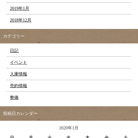
2019年1月
2018年12月
カテゴリー
日記
イベント
入庫情報
売約情報
整備
投稿日カレンダー
2020年1月
日
月
火
水
木
金
土