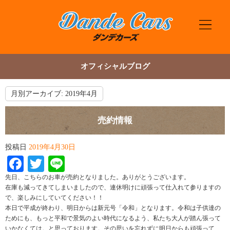
オフィシャルブログ
月別アーカイブ:
2019年4月
売約情報
投稿日
2019年4月30日
Facebook
Twitter
Line
先日、こちらのお車が売約となりました。ありがとうございます。
在庫も減ってきてしまいましたので、連休明けに頑張って仕入れて参りますの
で、楽しみにしていてください！！
本日で平成が終わり、明日からは新元号「令和」となります。令和は子供達の
ためにも、もっと平和で景気のよい時代になるよう、私たち大人が踏ん張って
いかなくては。と思っております。その思いを忘れずに明日からも頑張って、