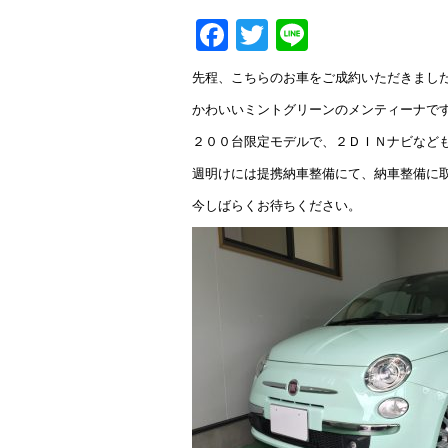
Facebook
Twitter
Line
先程、こちらのお車をご成約いただきまし
かわいいミントグリーンのメンティーナで
２００台限定モデルで、２ＤＩＮナビなど
週明けには提携納車整備にて、納車整備に
今しばらくお待ちください。