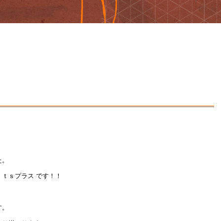
。
た。
ｔｓプラス です！！
す。