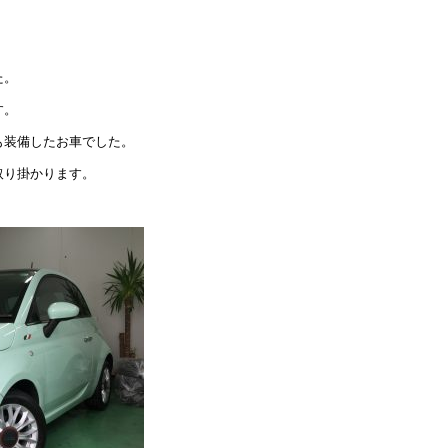
た。
す。
も装備したお車でした。
取り掛かります。