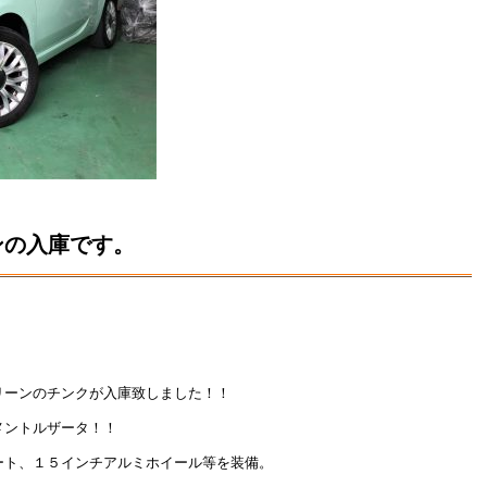
ンの入庫です。
リーンのチンクが入庫致しました！！
メントルザータ！！
ート、１５インチアルミホイール等を装備。