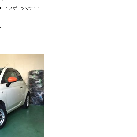
.２ スポーツです！！
。
い。
！