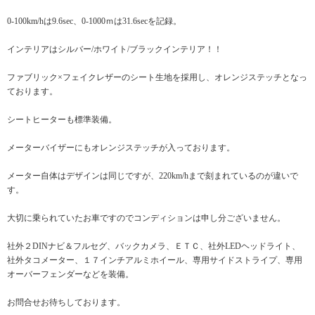
0-100km/hは9.6sec、0-1000ｍは31.6secを記録。
インテリアはシルバー/ホワイト/ブラックインテリア！！
ファブリック×フェイクレザーのシート生地を採用し、オレンジステッチとなっ
ております。
シートヒーターも標準装備。
メーターバイザーにもオレンジステッチが入っております。
メーター自体はデザインは同じですが、220km/hまで刻まれているのが違いで
す。
大切に乗られていたお車ですのでコンディションは申し分ございません。
社外２DINナビ＆フルセグ、バックカメラ、ＥＴＣ、社外LEDヘッドライト、
社外タコメーター、１７インチアルミホイール、専用サイドストライプ、専用
オーバーフェンダーなどを装備。
お問合せお待ちしております。