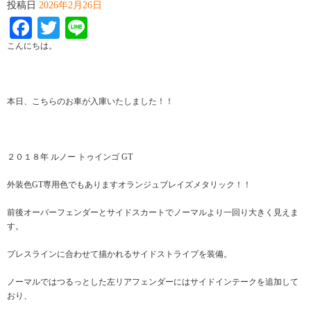
投稿日
2026年2月26日
Facebook
Twitter
Line
こんにちは。
本日、こちらのお車が入庫いたしました！！
２０１８年 ルノー トゥインゴ GT
外装色GT専用色でもありますオランジュブレイズメタリック！！
前後オーバーフェンダーとサイドスカートでノーマルより一回り大きく見えま
す。
プレスラインに合わせて描かれるサイドストライプを装備。
ノーマルではつるっとした左リアフェンダーにはサイドインテークを追加して
おり、