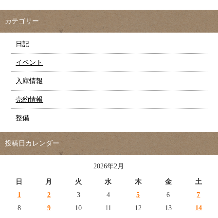
カテゴリー
日記
イベント
入庫情報
売約情報
整備
投稿日カレンダー
2026年2月
日
月
火
水
木
金
土
1
2
3
4
5
6
7
8
9
10
11
12
13
14