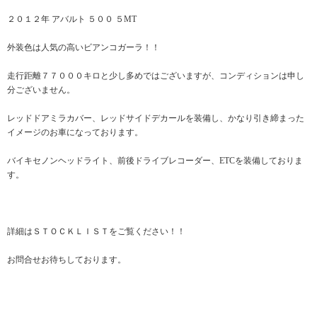
２０１２年 アバルト ５００ ５MT
外装色は人気の高いビアンコガーラ！！
走行距離７７０００キロと少し多めではございますが、コンディションは申し
分ございません。
レッドドアミラカバー、レッドサイドデカールを装備し、かなり引き締まった
イメージのお車になっております。
バイキセノンヘッドライト、前後ドライブレコーダー、ETCを装備しておりま
す。
詳細はＳＴＯＣＫＬＩＳＴをご覧ください！！
お問合せお待ちしております。