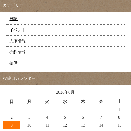
カテゴリー
日記
イベント
入庫情報
売約情報
整備
投稿日カレンダー
2026年8月
日
月
火
水
木
金
土
1
2
3
4
5
6
7
8
9
10
11
12
13
14
15