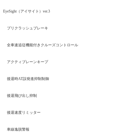
EyeSight（アイサイト）ver.3
プリクラッシュブレーキ
全車速追従機能付きクルーズコントロール
アクティブレーンキープ
後退時AT誤発進抑制制御
後退飛び出し抑制
後退速度リミッター
車線逸脱警報