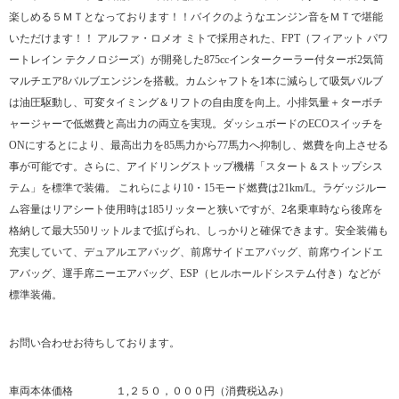
楽しめる５ＭＴとなっております！！バイクのようなエンジン音をＭＴで堪能
いただけます！！ ​アルファ・ロメオ ミトで採用された、FPT（フィアット パワ
ートレイン テクノロジーズ）が開発した875ccインタークーラー付ターボ2気筒
マルチエア8バルブエンジンを搭載。カムシャフトを1本に減らして吸気バルブ
は油圧駆動し、可変タイミング＆リフトの自由度を向上。小排気量＋ターボチ
ャージャーで低燃費と高出力の両立を実現。ダッシュボードのECOスイッチを
ONにするとにより、最高出力を85馬力から77馬力へ抑制し、燃費を向上させる
事が可能です。さらに、アイドリングストップ機構「スタート＆ストップシス
テム」を標準で装備。 これらにより10・15モード燃費は21km/L。ラゲッジルー
ム容量はリアシート使用時は185リッターと狭いですが、2名乗車時なら後席を
格納して最大550リットルまで拡げられ、しっかりと確保できます。安全装備も
充実していて、デュアルエアバッグ、前席サイドエアバッグ、前席ウインドエ
アバッグ、運手席ニーエアバッグ、ESP（ヒルホールドシステム付き）などが
標準装備。
お問い合わせお待ちしております。
​車両本体価格 １,２５０，０００円（消費税込み）