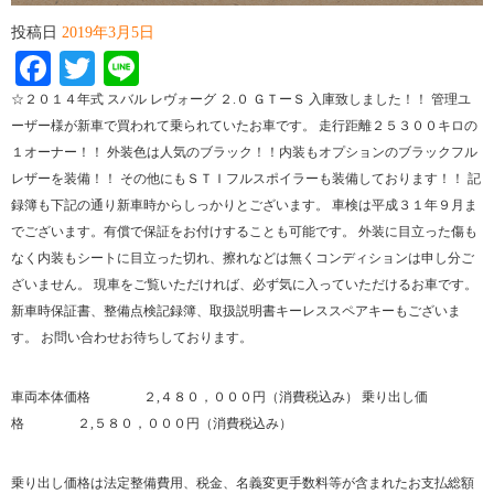
投稿日
2019年3月5日
Facebook
Twitter
Line
☆２０１４年式 スバル レヴォーグ ２.０ ＧＴーＳ 入庫致しました！！ 管理ユ
ーザー様が新車で買われて乗られていたお車です。 走行距離２５３００キロの
１オーナー！！ 外装色は人気のブラック！！内装もオプションのブラックフル
レザーを装備！！ その他にもＳＴＩフルスポイラーも装備しております！！ 記
録簿も下記の通り新車時からしっかりとございます。 車検は平成３１年９月ま
でございます。有償で保証をお付けすることも可能です。 外装に目立った傷も
なく内装もシートに目立った切れ、擦れなどは無くコンディションは申し分ご
ざいません。 現車をご覧いただければ、必ず気に入っていただけるお車です。
新車時保証書、整備点検記録簿、取扱説明書キーレススペアキーもございま
す。 お問い合わせお待ちしております。
​車両本体価格 ２,４８０，０００円（消費税込み） 乗り出し価
格 ２,５８０，０００円（消費税込み）
乗り出し価格は法定整備費用、税金、名義変更手数料等が含まれたお支払総額