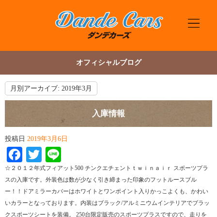
オフィシャルブログ
月別アーカイブ:
2019年3月
入庫情報
投稿日
2019年3月6日
Facebook
Twitter
Line
☆２０１２年式フィアット500 チンクエチェントｔｗｉｎａｉｒ スポーツプラ
スの入庫です。外装色は数が少なく引き締まった印象のフットルースブル
ー！！ドアミラーカバーはホワイトとワンポイント入りかっこよくも、かわい
いカラーとなっております。内装はブラック/アルミニウムインテリアでブラッ
クスポーツシートを装備。 250台限定販売のスポーツプラスですので、走りを