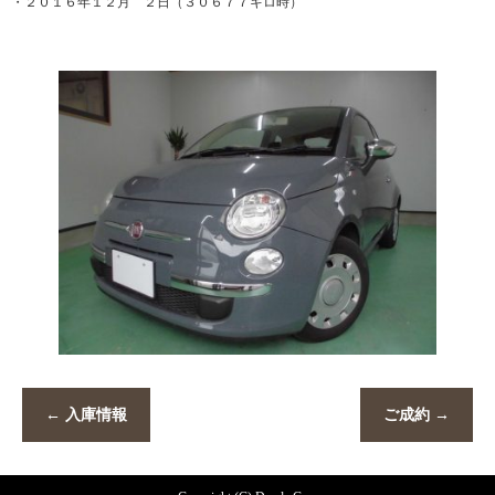
・２０１６年１２月 ２日（３０６７７キロ時）
←
入庫情報
ご成約
→