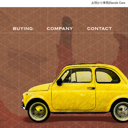
お預かり車両|Dande Cars