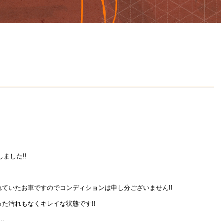
！
致しました!!
ていたお車ですのでコンディションは申し分ございません!!
た汚れもなくキレイな状態です!!
ん。