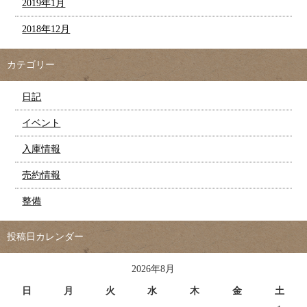
2019年1月
2018年12月
カテゴリー
日記
イベント
入庫情報
売約情報
整備
投稿日カレンダー
2026年8月
日
月
火
水
木
金
土