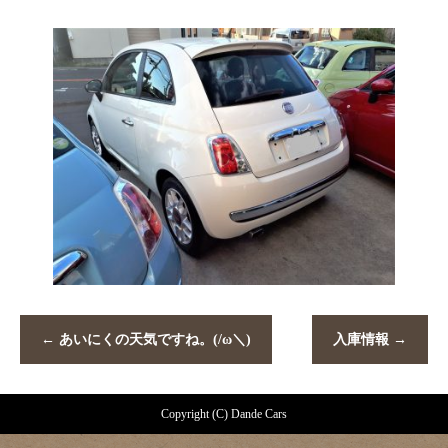
←
あいにくの天気ですね。(/ω＼)
入庫情報
→
Copyright (C) Dande Cars