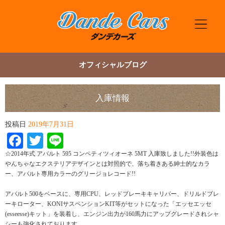
オフィシャルブログ
入庫情報
投稿日
2019年7月31日
Facebook
Twitter
Line
☆2014年式 アバルト 595 コンペティツィオーネ 5MT 入庫致しました!!外装色は
やんちゃなエクステリアデザインとは対照的で、落ち着きある紳士的なカラ
ー、アバルト専用カラーのグリージョレコード!!
アバルト500をベースに、専用CPU、レッドブレーキキャリパー、ドリルドブレ
ーキローター、KONIサスペンションKIT等がセットになった「エッセエッセ
(esseesse)キット」を装着し、エンジン出力が160馬力にアップグレードされシャ
シーも強化されております。