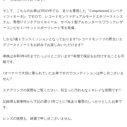
そして、こちらのお車は595の中でも、走りを重視した「Competizione(コンペテ
ィツィオーネ)」ですので、レコードモンツァデュアルモードエキゾーストシス
テム、専用17インチアロイホイール、サベルト製アルカンターラ/ブラックレザ
ーコンビセミバケットスポーツシート等を装備。
しかも5速トランスミッションとなっております!!レコードモンツァの野太いエ
グゾーストノートをお好みでお楽しみいただけます!!
車検は令和3年4月までたっぷりとございます!!有償で保証をお付けすることも可
能です。
1オーナーで大切に乗られていたお車ですのでコンディションは申し分ございま
せん!!
ステアリングの状態をご覧ください。目立った汚れもなくキレイな状態です!!
記録簿も新車時から下記の通り1年ごとに7枚あり履歴のしっかりとしたお車で
す。
レンズの状態も、綺麗で申し分ございません。