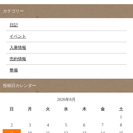
カテゴリー
日記
イベント
入庫情報
売約情報
整備
投稿日カレンダー
2026年8月
日
月
火
水
木
金
土
1
2
3
4
5
6
7
8