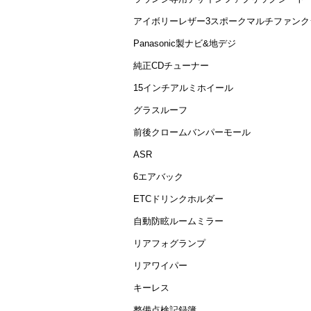
アイボリーレザー3スポークマルチファンク
Panasonic製ナビ&地デジ
純正CDチューナー
15インチアルミホイール
グラスルーフ
前後クロームバンパーモール
ASR
6エアバック
ETCドリンクホルダー
自動防眩ルームミラー
リアフォグランプ
リアワイパー
キーレス
整備点検記録簿