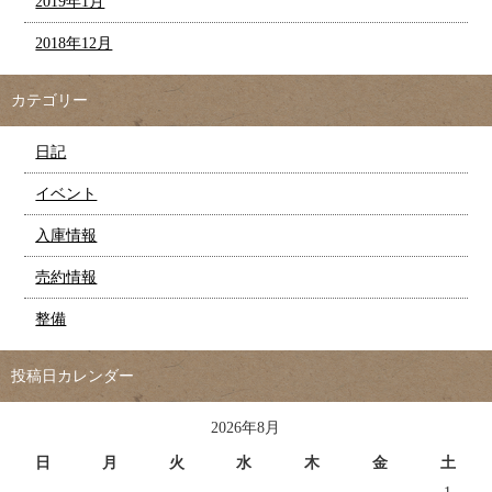
2019年1月
2018年12月
カテゴリー
日記
イベント
入庫情報
売約情報
整備
投稿日カレンダー
2026年8月
日
月
火
水
木
金
土