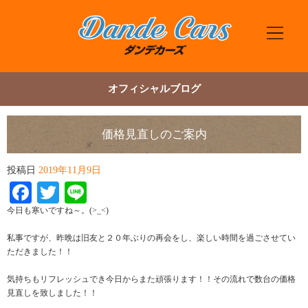
オフィシャルブログ
価格見直しのご案内
投稿日
2019年11月9日
Facebook
Twitter
Line
今日も寒いですね～。(>_<)
私事ですが、昨晩は旧友と２０年ぶりの再会をし、楽しい時間を過ごさせてい
ただきました！！
気持ちもリフレッシュでき今日からまた頑張ります！！その流れで数台の価格
見直しを致しました！！