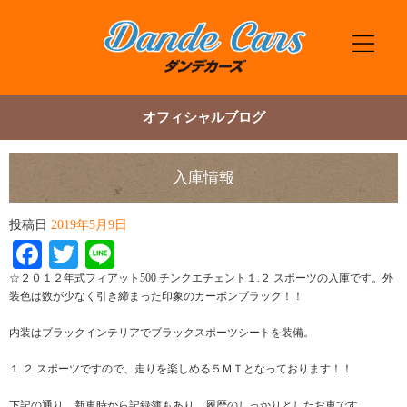
オフィシャルブログ
入庫情報
投稿日
2019年5月9日
Facebook
Twitter
Line
☆２０１２年式フィアット500 チンクエチェント１.２ スポーツの入庫です。外
装色は数が少なく引き締まった印象のカーボンブラック！！
内装はブラックインテリアでブラックスポーツシートを装備。
１.２ スポーツですので、走りを楽しめる５ＭＴとなっております！！
下記の通り、新車時から記録簿もあり、履歴のしっかりとしたお車です。