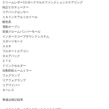
クリームレザー3スポークマルチファンクションステアリング
純正ＣＤチューナー
リアパークセンサー
１６インチアルミホイール
幌色黒
電動オープン
前後クロームバンパーモール
インタースコープサウンドシステム
スポーツモード
ＡＳＲ
フルオートエアコン
６エアバック
ＥＴＣ
ドリンクホルダー
自動防眩ルームミラー
フォグランプ
リアフォグランプ
リアワイパー
キーレス
整備点検記録簿