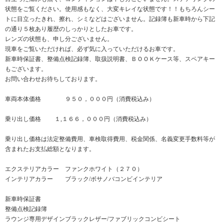
状態をご覧ください。使用感もなく、大変キレイな状態です！！もちろんシー
トに目立ったきれ、擦れ、シミなどはございません。記録簿も新車時から下記
の通り５枚あり履歴のしっかりとしたお車です。
レンズの状態も、申し分ございません。
現車をご覧いただければ、必ず気に入っていただけるお車です。
新車時保証書、整備点検記録簿、取扱説明書、ＢＯＯＫケース等、スペアキー
もございます。
お問い合わせお待ちしております。
車両本体価格 ９５０，０００円（消費税込み）
乗り出し価格 １,１６６，０００円（消費税込み）
乗り出し価格は法定整備費用、車検取得費用、税金関係、名義変更手数料等が
含まれたお支払総額となります。
エクステリアカラー ファンクホワイト（２７０）
インテリアカラー ブラック/ボサノバコンビインテリア
新車時保証書
整備点検記録簿
ラウンジ専用デザインブラックレザー/ファブリックコンビシート