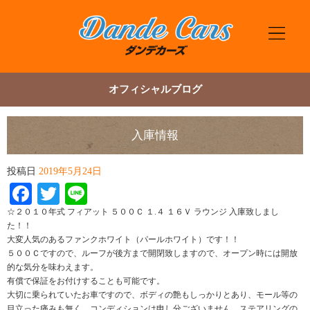
オフィシャルブログ
入庫情報
投稿日
2019年5月24日
Facebook
Twitter
Line
☆２０１０年式 フィアット ５００Ｃ １.４ １６Ｖ ラウンジ 入庫致しまし
た！！
大変人気のあるファンクホワイト（パールホワイト）です！！
５００Ｃですので、ルーフが後方まで開閉致しますので、オープン時には開放
的な気分を味わえます。
有償で保証をお付けすることも可能です。
大切に乗られていたお車ですので、ボディの艶もしっかりとあり、モール等の
目立った痛みも無く、コンディションは申し分ございません。ステアリングの