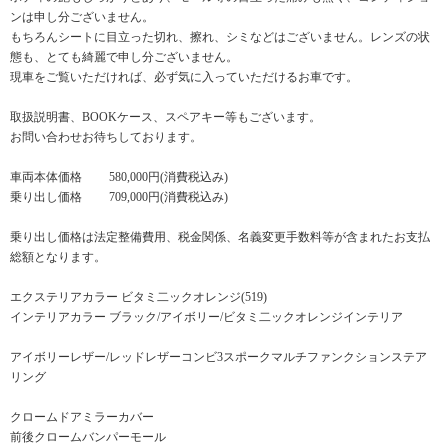
ンは申し分ございません。
もちろんシートに目立った切れ、擦れ、シミなどはございません。レンズの状
態も、とても綺麗で申し分ございません。
現車をご覧いただければ、必ず気に入っていただけるお車です。
取扱説明書、BOOKケース、スペアキー等もございます。
お問い合わせお待ちしております。
車両本体価格 580,000円(消費税込み)
乗り出し価格 709,000円(消費税込み)
乗り出し価格は法定整備費用、税金関係、名義変更手数料等が含まれたお支払
総額となります。
エクステリアカラー ビタミ二ックオレンジ(519)
インテリアカラー ブラック/アイボリー/ビタミ二ックオレンジインテリア
アイボリーレザー/レッドレザーコンビ3スポークマルチファンクションステア
リング
クロームドアミラーカバー
前後クロームバンパーモール