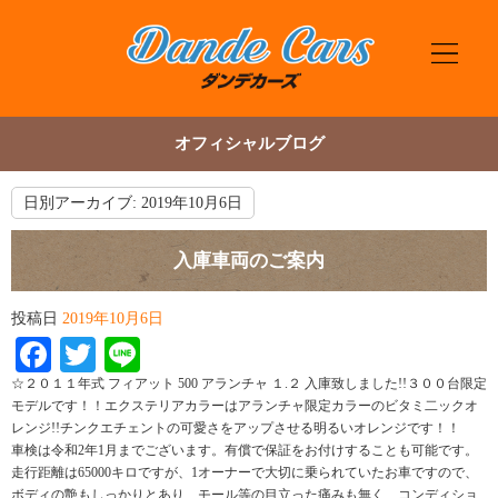
オフィシャルブログ
日別アーカイブ:
2019年10月6日
入庫車両のご案内
投稿日
2019年10月6日
Facebook
Twitter
Line
☆２０１１年式 フィアット 500 アランチャ １.２ 入庫致しました!!３００台限定
モデルです！！エクステリアカラーはアランチャ限定カラーのビタミ二ックオ
レンジ!!チンクエチェントの可愛さをアップさせる明るいオレンジです！！
車検は令和2年1月までございます。有償で保証をお付けすることも可能です。
走行距離は65000キロですが、1オーナーで大切に乗られていたお車ですので、
ボディの艶もしっかりとあり、モール等の目立った痛みも無く、コンディショ