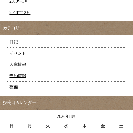
2019年1月
2018年12月
カテゴリー
日記
イベント
入庫情報
売約情報
整備
投稿日カレンダー
2026年8月
日
月
火
水
木
金
土