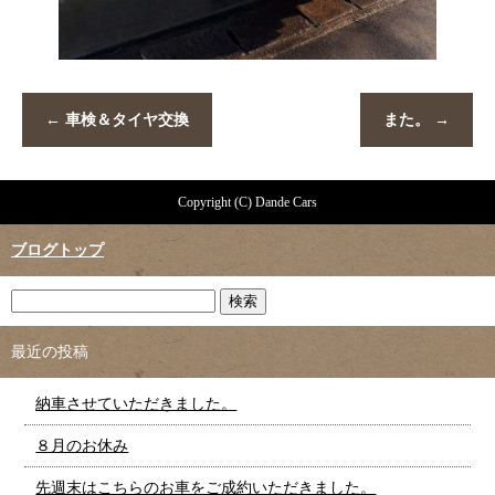
←
車検＆タイヤ交換
また。
→
Copyright (C) Dande Cars
ブログトップ
最近の投稿
納車させていただきました。
８月のお休み
先週末はこちらのお車をご成約いただきました。