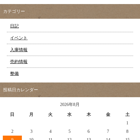
カテゴリー
日記
イベント
入庫情報
売約情報
整備
投稿日カレンダー
2026年8月
日
月
火
水
木
金
土
1
2
3
4
5
6
7
8
9
10
11
12
13
14
15