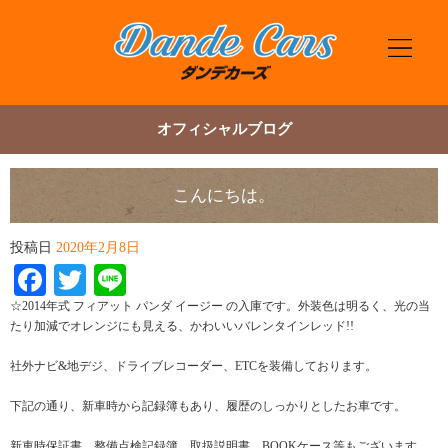
オフィシャルブログ
こんにちは。
投稿日
2020年2月8日
Facebook
Twitter
Line
☆2014年式 フィアット パンダ イージー の入庫です。外装色は明るく、光の当
たり加減でオレンジにも見える、かわいいバレンタインレッド!!
社外ナビ&地デジ、ドライブレコーダー、ETCを装備しております。
​下記の通り、新車時から記録簿もあり、履歴のしっかりとしたお車です。
新車時保証書、整備点検記録簿、取扱説明書、BOOKケース等もございます。