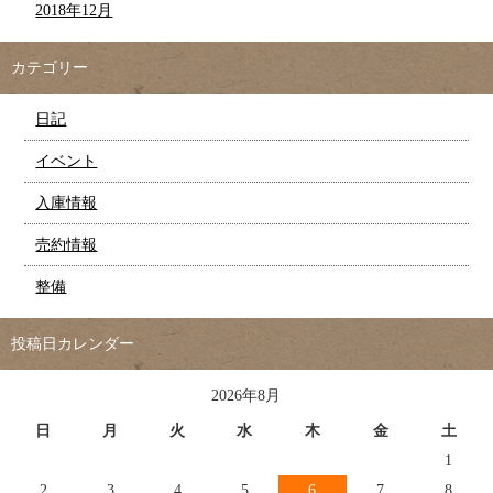
2018年12月
カテゴリー
日記
イベント
入庫情報
売約情報
整備
投稿日カレンダー
2026年8月
日
月
火
水
木
金
土
1
2
3
4
5
6
7
8