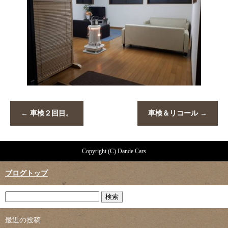
←
車検２回目。
車検＆リコール
→
Copyright (C) Dande Cars
ブログトップ
最近の投稿