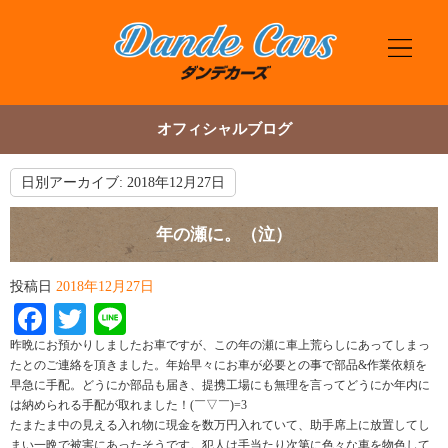
オフィシャルブログ
日別アーカイブ:
2018年12月27日
年の瀬に。（泣）
投稿日
2018年12月27日
Facebook
Twitter
Line
昨晩にお預かりしましたお車ですが、この年の瀬に車上荒らしにあってしまっ
たとのご連絡を頂きました。年始早々にお車が必要との事で部品&作業依頼を
早急に手配。どうにか部品も届き、提携工場にも無理を言ってどうにか年内に
は納められる手配が取れました！(￣▽￣)=3
たまたま中の見える入れ物に現金を数万円入れていて、助手席上に放置してし
まい一晩で被害にあったそうです。犯人は手当たり次第に色々な車を物色して