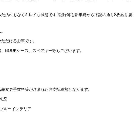
た汚れもなくキレイな状態です!!記録簿も新車時から下記の通り8枚あり履
ん。
いただけるお車です。
、BOOKケース、スペアキー等もございます。
名義変更手数料等が含まれたお支払総額となります。
15)
ルブルーインテリア