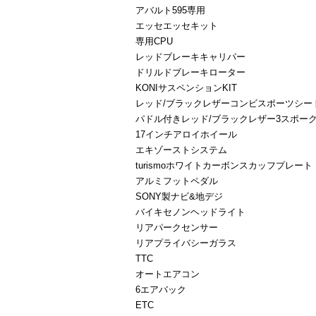
アバルト595専用
エッセエッセキット
専用CPU
レッドブレーキキャリパー
ドリルドブレーキローター
KONIサスペンションKIT
レッド/ブラックレザーコンビスポーツシー
パドル付きレッド/ブラックレザー3スポー
17インチアロイホイール
エキゾーストシステム
turismoホワイトカーボンスカッフプレート
アルミフットペダル
SONY製ナビ&地デジ
バイキセノンヘッドライト
リアパークセンサー
リアプライバシーガラス
TTC
オートエアコン
6エアバック
ETC