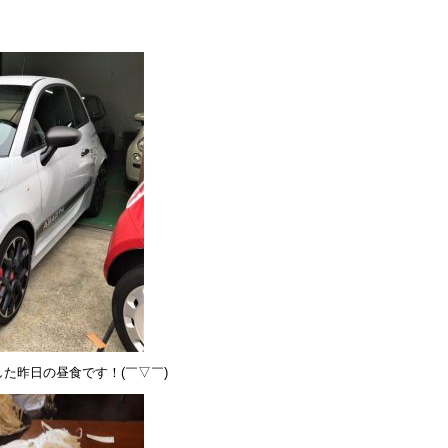
た昨日の昼食です！(￣▽￣)