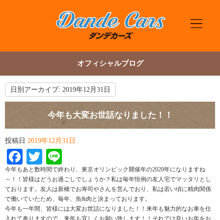
オフィシャルブログ
日別アーカイブ:
2019年12月31日
今年も大変お世話なりました！！
投稿日
2019年12月31日
Facebook
Twitter
Line
今年もあと数時間で終わり、東京オリンピック開催年の2020年になりますね
～！！皆様はどうお過ごしでしょうか？私は毎年恒例の友人宅でマッタリとし
ております。友人は新橋でお寿司やさんを営んでおり、私は若い頃に精肉関係
で働いていたため、毎年、魚&肉と決まっております。
今年も一年間、皆様には大変お世話になりました！！来年も魅力的なお車を仕
入れて参りますので、来年も宜しくお願い致します！！それでは良いお年をお