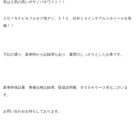
色は人気の高いボサノバホワイト！！
２ＤＩＮナビ＆フルセグ地デジ、ＥＴＣ、社外１４インチアルミホイールを装
備！！
​下記の通り、新車時から記録簿もあり、履歴のしっかりとしたお車です。
新車時保証書、整備点検記録簿、取扱説明書、ＢＯＯＫケース等もございま
す。
お問い合わせお待ちしております。