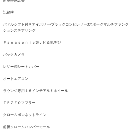
新車時保証書
記録簿
パドルシフト付きアイボリー/ブラックコンビレザー3スポークマルチファンク
ションステアリング
Ｐａｎａｓｏｎｉｃ製ナビ＆地デジ
バックカメラ
レザー調シートカバー
オートエアコン
ラウンジ専用１６インチアルミホイール
ＴＥＺＺＯマフラー
クロームボンネットライン
前後クロームバンパーモール