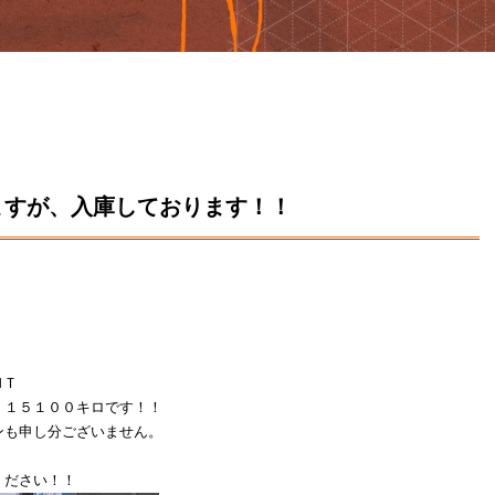
ますが、入庫しております！！
ＭＴ
 １５１００キロです！！
ンも申し分ございません。
ください！！