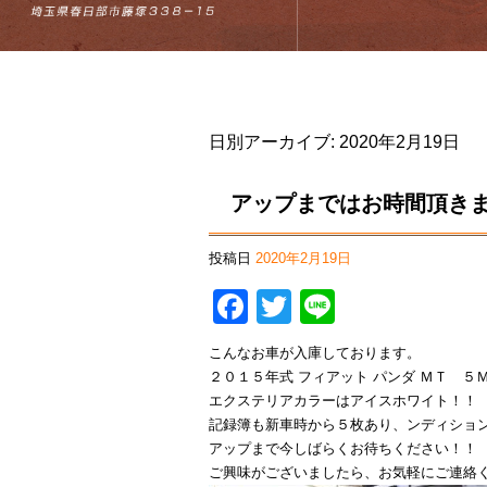
日別アーカイブ:
2020年2月19日
アップまではお時間頂き
投稿日
2020年2月19日
Facebook
Twitter
Line
こんなお車が入庫しております。
２０１５年式 フィアット パンダ ＭＴ ５
エクステリアカラーはアイスホワイト！！
記録簿も新車時から５枚あり、ンディショ
アップまで今しばらくお待ちください！！
ご興味がございましたら、お気軽にご連絡